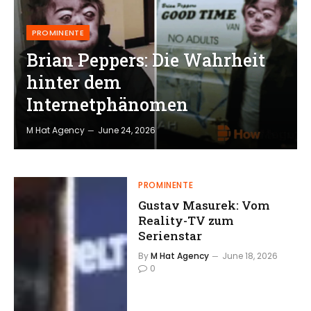
PROMINENTE
Brian Peppers: Die Wahrheit
hinter dem
Internetphänomen
M Hat Agency
June 24, 2026
PROMINENTE
Gustav Masurek: Vom
Reality-TV zum
Serienstar
By
M Hat Agency
June 18, 2026
0