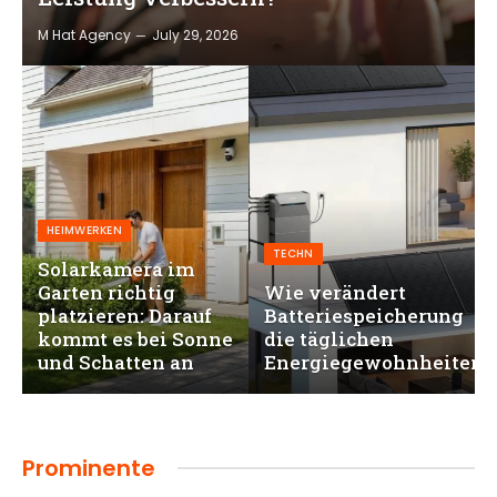
M Hat Agency
July 29, 2026
HEIMWERKEN
TECHN
Solarkamera im
Garten richtig
Wie verändert
platzieren: Darauf
Batteriespeicherung
kommt es bei Sonne
die täglichen
und Schatten an
Energiegewohnheiten?
Prominente