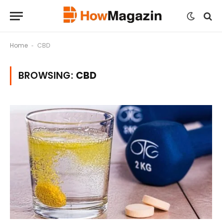
Home
CBD
-
BROWSING:
CBD