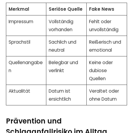
Merkmal
Seriöse Quelle
Fake News
Impressum
Vollständig
Fehlt oder
vorhanden
unvollständig
Sprachstil
Sachlich und
Reißerisch und
neutral
emotional
Quellenangabe
Belegbar und
Keine oder
n
verlinkt
dubiose
Quellen
Aktualität
Datum ist
Veraltet oder
ersichtlich
ohne Datum
Prävention und
Schlaganfallrisiko im Alltag