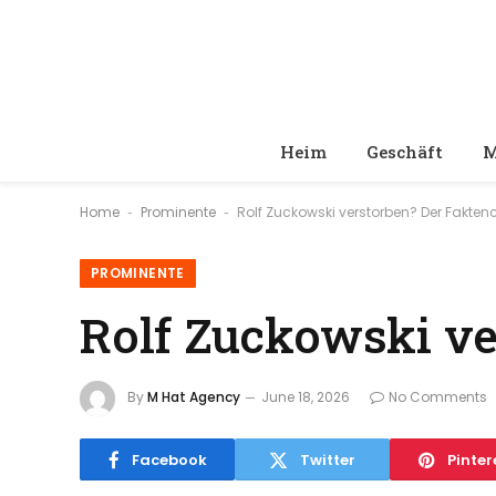
Heim
Geschäft
M
Home
Prominente
Rolf Zuckowski verstorben? Der Fakte
-
-
PROMINENTE
Rolf Zuckowski ve
By
M Hat Agency
June 18, 2026
No Comments
Facebook
Twitter
Pinter