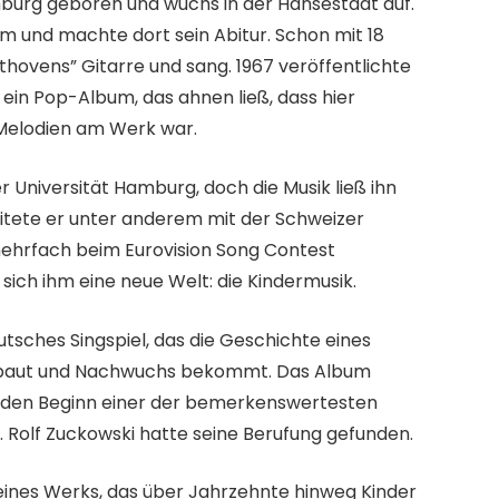
mburg geboren und wuchs in der Hansestadt auf.
und machte dort sein Abitur. Schon mit 18
thovens” Gitarre und sang. 1967 veröffentlichte
ein Pop-Album, das ahnen ließ, dass hier
Melodien am Werk war.
r Universität Hamburg, doch die Musik ließ ihn
eitete er unter anderem mit der Schweizer
ehrfach beim Eurovision Song Contest
sich ihm eine neue Welt: die Kindermusik.
utsches Singspiel, das die Geschichte eines
st baut und Nachwuchs bekommt. Das Album
e den Beginn einer der bemerkenswertesten
. Rolf Zuckowski hatte seine Berufung gefunden.
 eines Werks, das über Jahrzehnte hinweg Kinder