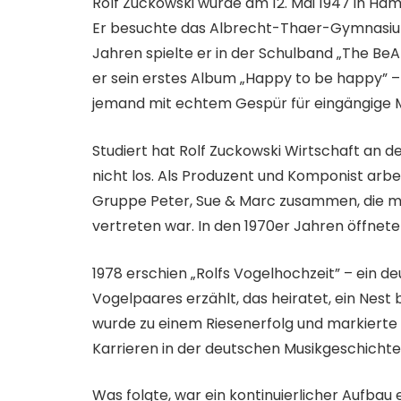
Rolf Zuckowski wurde am 12. Mai 1947 in Ha
Er besuchte das Albrecht-Thaer-Gymnasium 
Jahren spielte er in der Schulband „The BeA
er sein erstes Album „Happy to be happy” – 
jemand mit echtem Gespür für eingängige 
Studiert hat Rolf Zuckowski Wirtschaft an de
nicht los. Als Produzent und Komponist arb
Gruppe Peter, Sue & Marc zusammen, die m
vertreten war. In den 1970er Jahren öffnete 
1978 erschien „Rolfs Vogelhochzeit” – ein de
Vogelpaares erzählt, das heiratet, ein Ne
wurde zu einem Riesenerfolg und markiert
Karrieren in der deutschen Musikgeschichte
Was folgte, war ein kontinuierlicher Aufbau