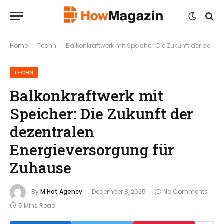
Home
Techn
Balkonkraftwerk mit Speicher: Die Zukunft der dezentralen Energieversorgung für Zuhause
-
-
TECHN
Balkonkraftwerk mit
Speicher: Die Zukunft der
dezentralen
Energieversorgung für
Zuhause
By
M Hat Agency
December 8, 2025
No Comments
5 Mins Read