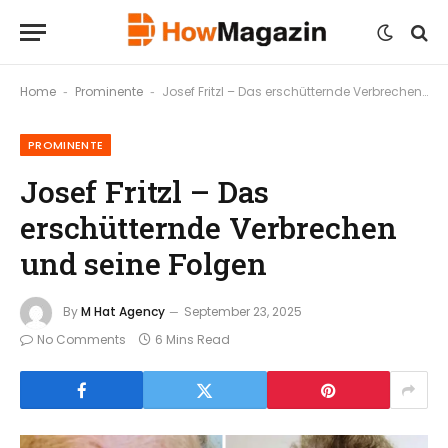
Home
Prominente
Josef Fritzl – Das erschütternde Verbrechen und seine Folgen
-
-
PROMINENTE
Josef Fritzl – Das
erschütternde Verbrechen
und seine Folgen
By
M Hat Agency
September 23, 2025
No Comments
6 Mins Read