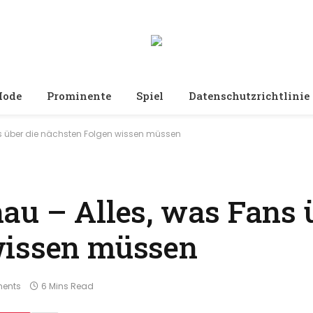
ode
Prominente
Spiel
Datenschutzrichtlinie
s über die nächsten Folgen wissen müssen
au – Alles, was Fans 
wissen müssen
ents
6 Mins Read