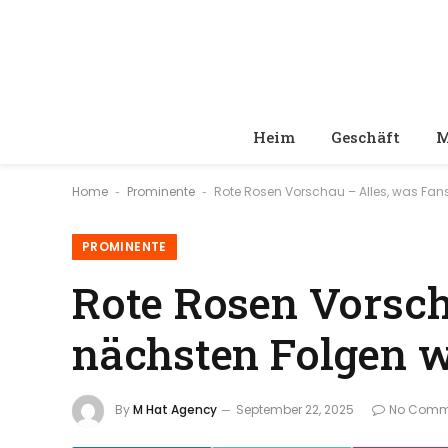
Heim
Geschäft
M
Home
Prominente
Rote Rosen Vorschau – Alles, was Fan
-
-
PROMINENTE
Rote Rosen Vorsch
nächsten Folgen 
By
M Hat Agency
September 22, 2025
No Comm