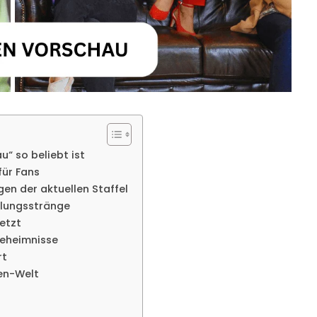
“ so beliebt ist
für Fans
en der aktuellen Staffel
dlungsstränge
etzt
Geheimnisse
rt
en-Welt