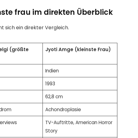
nste frau im direkten Überblick
t sich ein direkter Vergleich.
lgi (größte
Jyoti Amge (kleinste Frau)
Indien
1993
62,8 cm
drom
Achondroplasie
terviews
TV-Auftritte, American Horror
Story