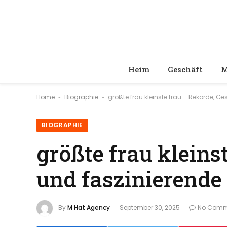
Heim
Geschäft
M
Home
Biographie
größte frau kleinste frau – Rekorde, G
-
-
BIOGRAPHIE
größte frau kleins
und faszinierende
By
M Hat Agency
September 30, 2025
No Comm