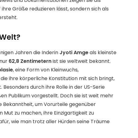
views und Dokumentationen zeigen sie als
f ihre Größe reduzieren lässt, sondern sich als
ersteht.
 Welt?
inigen Jahren die Inderin
Jyoti Amge
als kleinste
 nur
62,8 Zentimetern
ist sie weltweit bekannt.
lasie
, eine Form von Kleinwuchs,
ie ihre körperliche Konstitution mit sich bringt,
. Besonders durch ihre Rolle in der US-Serie
n Publikum vorgestellt. Doch sie ist weit mehr
re Bekanntheit, um Vorurteile gegenüber
Mut zu machen, ihre Einzigartigkeit zu
dafür, wie man trotz aller Hürden seine Träume