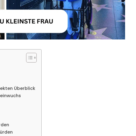
rekten Überblick
leinwuchs
rden
Hürden