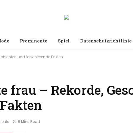
ode
Prominente
Spiel
Datenschutzrichtlinie
eschichten und faszinierende Fakten
te frau – Rekorde, Ges
 Fakten
ents
8 Mins Read