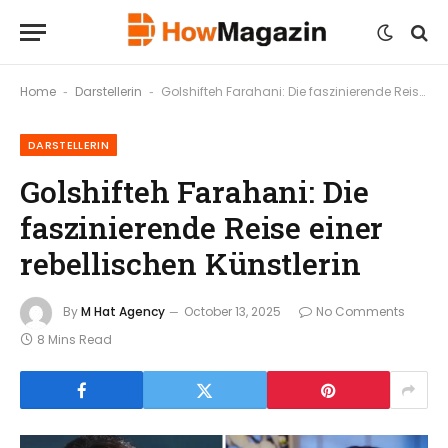
Home
Darstellerin
Golshifteh Farahani: Die faszinierende Reise einer rebellischen Künstlerin
-
-
DARSTELLERIN
Golshifteh Farahani: Die
faszinierende Reise einer
rebellischen Künstlerin
By
M Hat Agency
October 13, 2025
No Comments
8 Mins Read