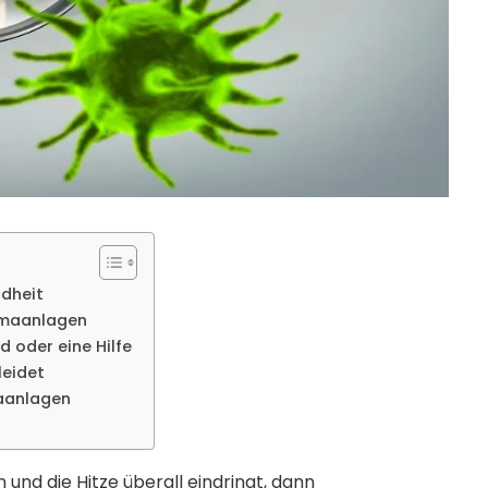
ndheit
limaanlagen
 oder eine Hilfe
leidet
maanlagen
nd die Hitze überall eindringt, dann