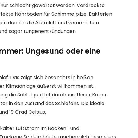
e nur schlecht gewartet werden. Verdreckte
erfekte Nährboden für Schimmelpilze, Bakterien
gen dann in die Atemluft und verursachen
“ und sogar Lungenentzündungen.
immer: Ungesund oder eine
hlaf. Das zeigt sich besonders in heißen
r Klimaanlage äußerst willkommen ist.
ng die Schlafqualität durchaus. Unser Köper
ter in den Zustand des Schlafens. Die ideale
nd 19 Grad Celsius.
 kalter Luftstrom im Nacken- und
 Trockene Schleimhäute machen sich besonders