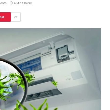
ents
4 Mins Read
est