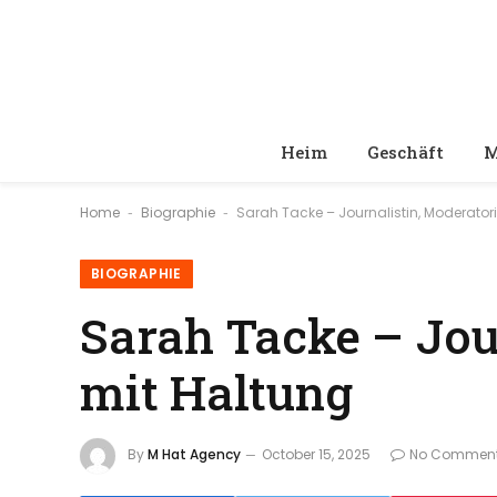
Heim
Geschäft
M
Home
Biographie
Sarah Tacke – Journalistin, Moderator
-
-
BIOGRAPHIE
Sarah Tacke – Jou
mit Haltung
By
M Hat Agency
October 15, 2025
No Commen