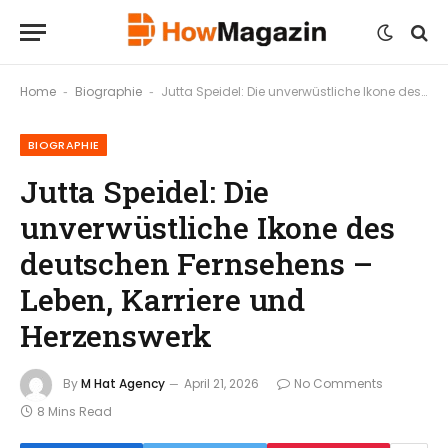
Home
Biographie
Jutta Speidel: Die unverwüstliche Ikone des deutschen Fernsehens – Leben, Karriere und Herzenswerk
-
-
BIOGRAPHIE
Jutta Speidel: Die
unverwüstliche Ikone des
deutschen Fernsehens –
Leben, Karriere und
Herzenswerk
By
M Hat Agency
April 21, 2026
No Comments
8 Mins Read