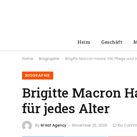
Heim
Geschäft
M
Home
Biographie
Brigitte Macron Haare: Stil, Pflege und I
-
-
BIOGRAPHIE
Brigitte Macron Ha
für jedes Alter
By
M Hat Agency
November 25, 2025
No Comm