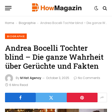
Home
Biographie
Andrea Bocelli Tochter blind – Die ganze Wahrheit über Gerüchte und Fakten
-
-
BIOGRAPHIE
Andrea Bocelli Tochter
blind – Die ganze Wahrheit
über Gerüchte und Fakten
By
M Hat Agency
October 3, 2025
No Comments
6 Mins Read